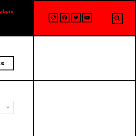
labore
00