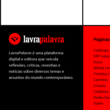
Páginas
Catálogo
LavraPalavra
é uma plataforma
ERP Subsc
digital e editora que veicula
Início
reflexões, críticas, resenhas e
Minha co
notícias sobre diversos temas e
Finalizar
assuntos do mundo contemporâneo.
Carrinho
Livraria
Colabore
Redes Soc
Sobre