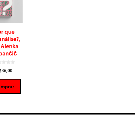
or que
análise?,
 Alenka
pančič
$
36,00
omprar