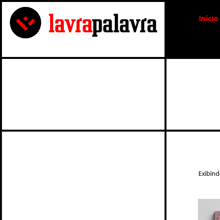
Início
Exibin