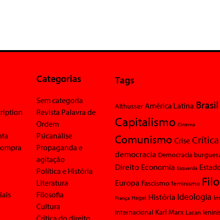
Categorias
Tags
Sem categoria
Brasil
América Latina
Althusser
ription
Revista Palavra de
Capitalismo
Ordem
Cinema
nta
Psicanálise
Comunismo
Crítica
Crise
 compra
Propaganda e
democracia
Democracia burgues
agitação
Economia
Direito
Estad
Esquerda
Política e História
Fil
Europa
Literatura
Fascismo
feminismo
iais
Filosofia
Ideologia
História
Im
Hegel
França
Cultura
Karl Marx
Internacional
Lacan
lenin
Crítica do direito