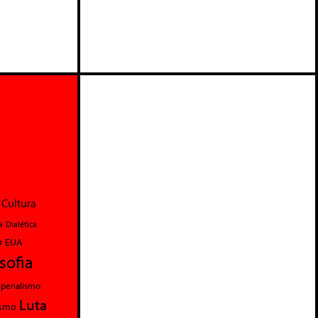
Cultura
a
Dialética
o
EUA
osofia
perialismo
Luta
ismo