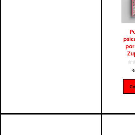
P
psic
por
Zu
0
R
d
e
5
C