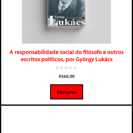
A responsabilidade social do filósofo e outros
escritos políticos, por György Lukács
0
R$
60,00
d
e
5
Comprar