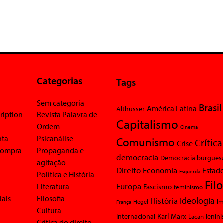
Categorias
Tags
Sem categoria
Brasil
América Latina
Althusser
ription
Revista Palavra de
Capitalismo
Ordem
Cinema
nta
Psicanálise
Comunismo
Crítica
Crise
 compra
Propaganda e
democracia
Democracia burgues
agitação
Economia
Direito
Estad
Esquerda
Política e História
Fil
Europa
Literatura
Fascismo
feminismo
iais
Filosofia
Ideologia
História
Im
Hegel
França
Cultura
Karl Marx
Internacional
Lacan
lenin
Crítica do direito