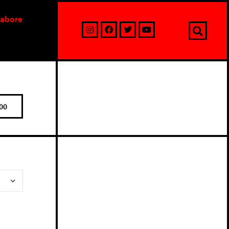
labore
00