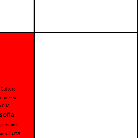
Cultura
a
Dialética
o
EUA
osofia
perialismo
Luta
ismo