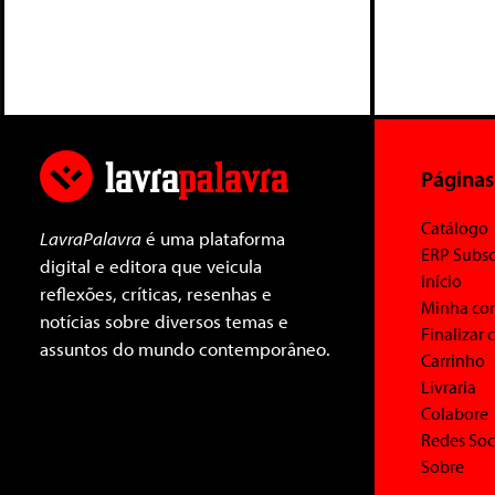
Páginas
Catálogo
LavraPalavra
é uma plataforma
ERP Subsc
digital e editora que veicula
Início
reflexões, críticas, resenhas e
Minha co
notícias sobre diversos temas e
Finalizar
assuntos do mundo contemporâneo.
Carrinho
Livraria
Colabore
Redes Soc
Sobre