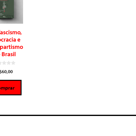
ascismo,
cracia e
partismo
 Brasil
$
60,00
omprar