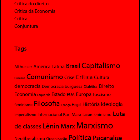
Crítica do direito
Crítica da Economia
Crítica
Conjuntura
Tags
Capitalismo
Brasil
América Latina
Althusser
Comunismo
Crítica
Crise
Cultura
Cinema
democracia
Direito
Democracia burguesa
Dialética
Economia
Europa
Estado
Fascismo
EUA
Esquerda
Filosofia
Ideologia
História
feminismo
Hegel
França
Luta
Karl Marx
Internacional
Lacan
leninismo
Imperialismo
Marxismo
Lênin
Marx
de classes
Política
Psicanalise
Neoliberalismo
Organização