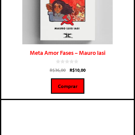
Meta Amor Fases – Mauro Iasi
0
R$
36,00
R$
10,00
d
e
5
Comprar