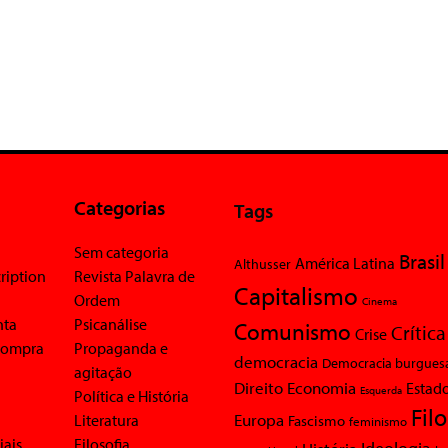
Categorias
Tags
Sem categoria
Brasil
América Latina
Althusser
ription
Revista Palavra de
Capitalismo
Ordem
Cinema
nta
Psicanálise
Comunismo
Crítica
Crise
 compra
Propaganda e
democracia
Democracia burgues
agitação
Economia
Direito
Estad
Esquerda
Política e História
Fil
Europa
Literatura
Fascismo
feminismo
iais
Filosofia