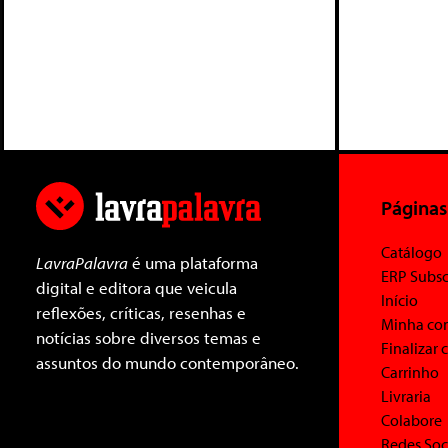
Páginas
Catálogo
LavraPalavra
é uma plataforma
ERP Subsc
digital e editora que veicula
Início
reflexões, críticas, resenhas e
Minha co
notícias sobre diversos temas e
Finalizar
assuntos do mundo contemporâneo.
Carrinho
Livraria
Colabore
Redes Soc