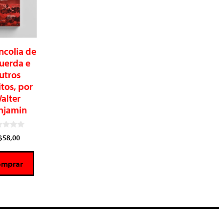
ncolia de
uerda e
utros
itos, por
alter
njamin
$
58,00
omprar