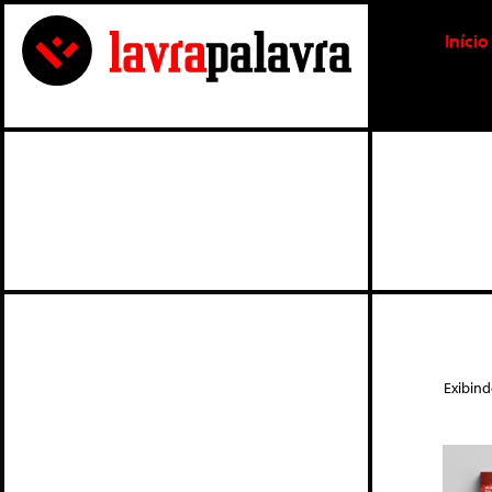
Início
Exibin