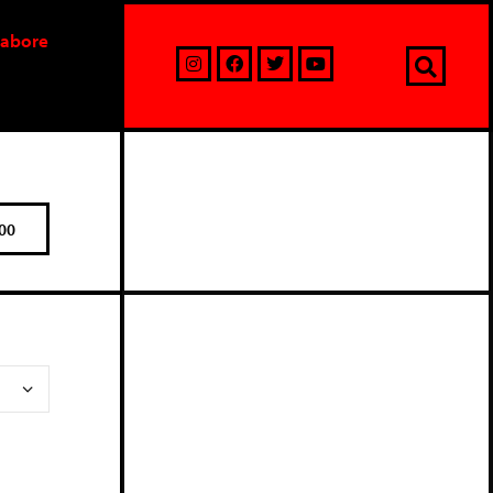
labore
00