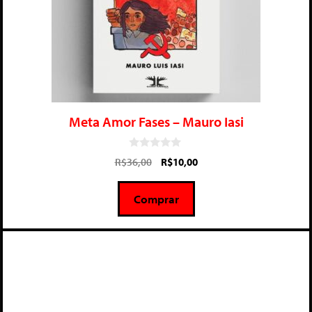
Meta Amor Fases – Mauro Iasi
0
R$
36,00
R$
10,00
d
e
5
Comprar