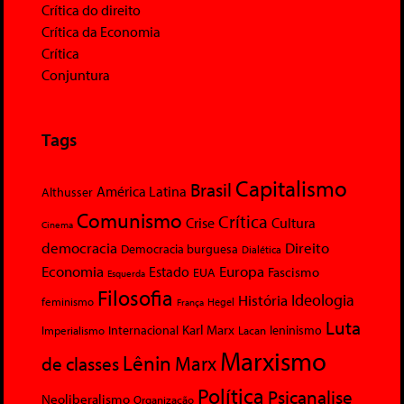
Crítica do direito
Crítica da Economia
Crítica
Conjuntura
Tags
Capitalismo
Brasil
América Latina
Althusser
Comunismo
Crítica
Crise
Cultura
Cinema
democracia
Direito
Democracia burguesa
Dialética
Economia
Europa
Estado
Fascismo
EUA
Esquerda
Filosofia
Ideologia
História
feminismo
Hegel
França
Luta
Karl Marx
Internacional
Lacan
leninismo
Imperialismo
Marxismo
Lênin
Marx
de classes
Política
Psicanalise
Neoliberalismo
Organização