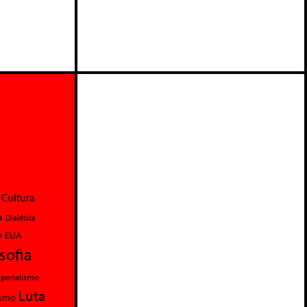
Cultura
a
Dialética
o
EUA
osofia
perialismo
Luta
ismo