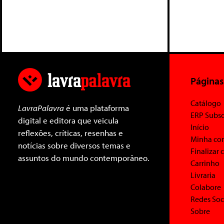
Páginas
Catálogo
LavraPalavra
é uma plataforma
ERP Subsc
digital e editora que veicula
Início
reflexões, críticas, resenhas e
Minha co
notícias sobre diversos temas e
Finalizar
assuntos do mundo contemporâneo.
Carrinho
Livraria
Colabore
Redes Soc
Sobre