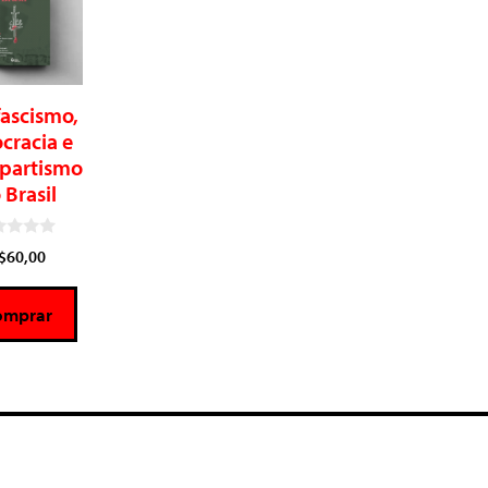
ascismo,
cracia e
partismo
 Brasil
$
60,00
omprar