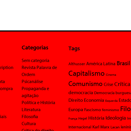
Categorias
Tags
Sem categoria
Brasil
América Latina
Althusser
ription
Revista Palavra de
Capitalismo
Ordem
Cinema
nta
Psicanálise
Comunismo
Crítica
Crise
 compra
Propaganda e
democracia
Democracia burgues
agitação
Economia
Direito
Estad
Esquerda
Política e História
Fil
Europa
Literatura
Fascismo
feminismo
iais
Filosofia
Ideologia
História
Im
Hegel
França
Cultura
Karl Marx
Internacional
Lacan
lenin
Crítica do direito