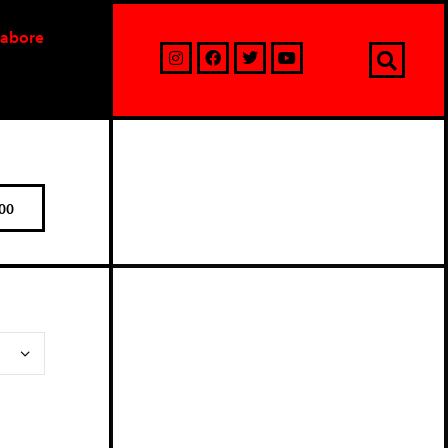
labore
00