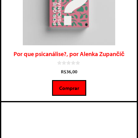
Por que psicanálise?, por Alenka Zupančič
0
R$
36,00
d
e
5
Comprar