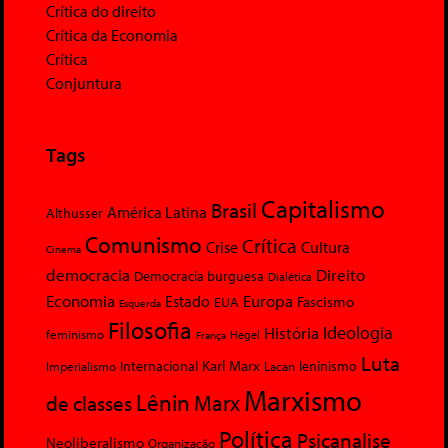
Crítica do direito
Crítica da Economia
Crítica
Conjuntura
Tags
Capitalismo
Brasil
América Latina
Althusser
Comunismo
Crítica
Crise
Cultura
Cinema
democracia
Direito
Democracia burguesa
Dialética
Economia
Europa
Estado
Fascismo
EUA
Esquerda
Filosofia
Ideologia
História
feminismo
Hegel
França
Luta
Karl Marx
Internacional
Lacan
leninismo
Imperialismo
Marxismo
Lênin
Marx
de classes
Política
Psicanalise
Neoliberalismo
Organização