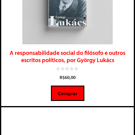
A responsabilidade social do filósofo e outros
escritos políticos, por György Lukács
0
R$
60,00
d
e
5
Comprar