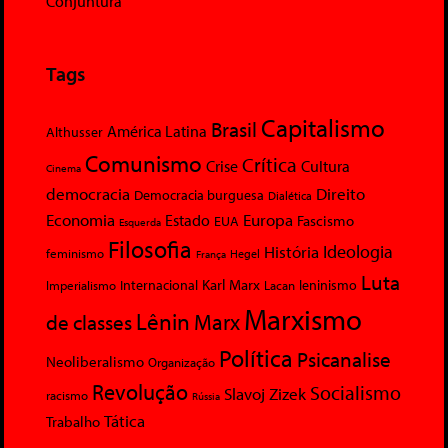
Conjuntura
Tags
Capitalismo
Brasil
América Latina
Althusser
Comunismo
Crítica
Crise
Cultura
Cinema
democracia
Direito
Democracia burguesa
Dialética
Economia
Europa
Estado
Fascismo
EUA
Esquerda
Filosofia
Ideologia
História
feminismo
Hegel
França
Luta
Karl Marx
Internacional
Lacan
leninismo
Imperialismo
Marxismo
Lênin
Marx
de classes
Política
Psicanalise
Neoliberalismo
Organização
Revolução
Socialismo
Slavoj Zizek
racismo
Rússia
Tática
Trabalho