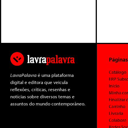
Páginas
Catálogo
LavraPalavra
é uma plataforma
ERP Subsc
digital e editora que veicula
Início
reflexões, críticas, resenhas e
Minha co
notícias sobre diversos temas e
Finalizar
assuntos do mundo contemporâneo.
Carrinho
Livraria
Colabore
Redes Soc