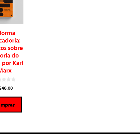
 forma
cadoria:
tos sobre
eoria do
, por Karl
Marx
$
48,00
omprar