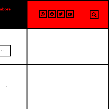
labore
00