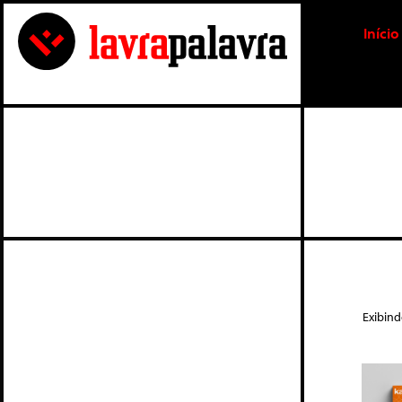
Início
Exibin