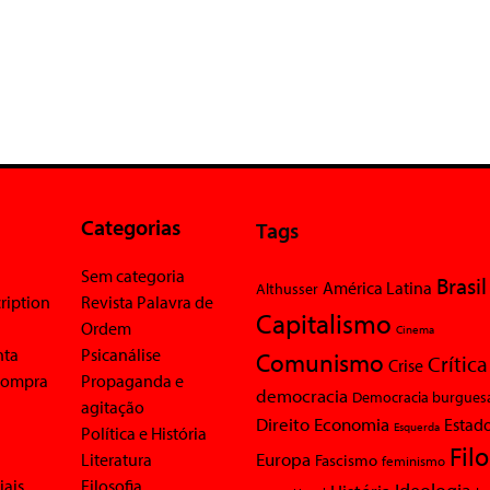
Categorias
Tags
Sem categoria
Brasil
América Latina
Althusser
ription
Revista Palavra de
Capitalismo
Ordem
Cinema
nta
Psicanálise
Comunismo
Crítica
Crise
 compra
Propaganda e
democracia
Democracia burgues
agitação
Economia
Direito
Estad
Esquerda
Política e História
Fil
Europa
Literatura
Fascismo
feminismo
iais
Filosofia