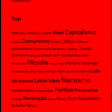
Conjuntura
Tags
Capitalismo
Brasil
América Latina
Althusser
Comunismo
Crítica
Crise
Cultura
Cinema
democracia
Direito
Democracia burguesa
Dialética
Economia
Europa
Estado
Fascismo
EUA
Esquerda
Filosofia
Ideologia
História
feminismo
Hegel
França
Luta
Karl Marx
Internacional
Lacan
leninismo
Imperialismo
Marxismo
Lênin
Marx
de classes
Política
Psicanalise
Neoliberalismo
Organização
Revolução
Socialismo
Slavoj Zizek
racismo
Rússia
Tática
Trabalho