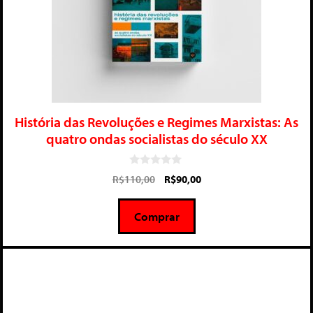
História das Revoluções e Regimes Marxistas: As
quatro ondas socialistas do século XX
0
R$
110,00
R$
90,00
d
e
5
Comprar