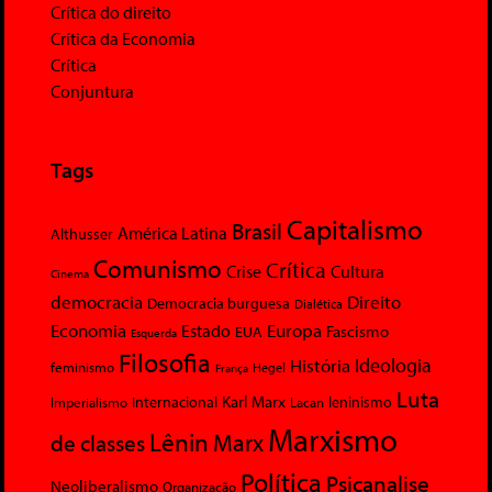
Crítica do direito
Crítica da Economia
Crítica
Conjuntura
Tags
Capitalismo
Brasil
América Latina
Althusser
Comunismo
Crítica
Crise
Cultura
Cinema
democracia
Direito
Democracia burguesa
Dialética
Economia
Europa
Estado
Fascismo
EUA
Esquerda
Filosofia
Ideologia
História
feminismo
Hegel
França
Luta
Karl Marx
Internacional
Lacan
leninismo
Imperialismo
Marxismo
Lênin
Marx
de classes
Política
Psicanalise
Neoliberalismo
Organização