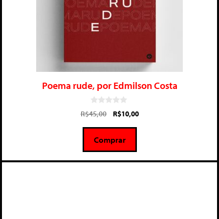
Poema rude, por Edmilson Costa
0
R$
45,00
R$
10,00
d
e
5
Comprar