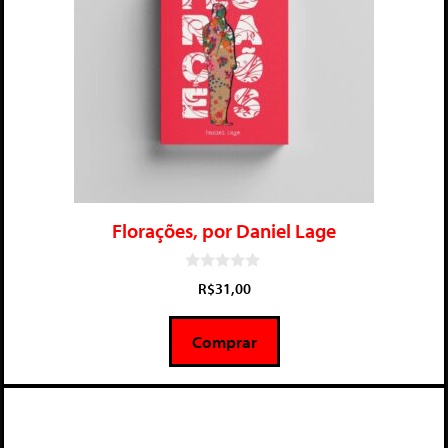
Florações, por Daniel Lage
0
R$
31,00
d
e
5
Comprar