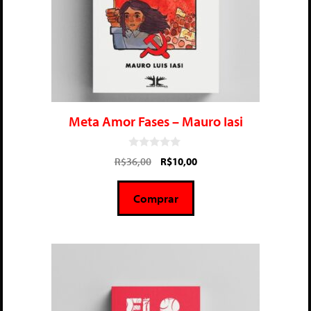
Meta Amor Fases – Mauro Iasi
0
R$
36,00
R$
10,00
d
e
5
Comprar