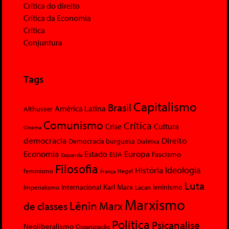
Crítica do direito
Crítica da Economia
Crítica
Conjuntura
Tags
Capitalismo
Brasil
América Latina
Althusser
Comunismo
Crítica
Crise
Cultura
Cinema
democracia
Direito
Democracia burguesa
Dialética
Economia
Europa
Estado
Fascismo
EUA
Esquerda
Filosofia
Ideologia
História
feminismo
Hegel
França
Luta
Karl Marx
Internacional
Lacan
leninismo
Imperialismo
Marxismo
Lênin
Marx
de classes
Política
Psicanalise
Neoliberalismo
Organização