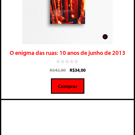
O enigma das ruas: 10 anos de junho de 2013
0
R$
42,00
R$
34,00
d
e
5
Comprar