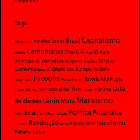
Conjuntura
Tags
Capitalismo
Brasil
América Latina
Althusser
Comunismo
Crítica
Crise
Cultura
Cinema
democracia
Direito
Democracia burguesa
Dialética
Economia
Europa
Estado
Fascismo
EUA
Esquerda
Filosofia
Ideologia
História
feminismo
Hegel
França
Luta
Karl Marx
Internacional
Lacan
leninismo
Imperialismo
Marxismo
Lênin
Marx
de classes
Política
Psicanalise
Neoliberalismo
Organização
Revolução
Socialismo
Slavoj Zizek
racismo
Rússia
Tática
Trabalho