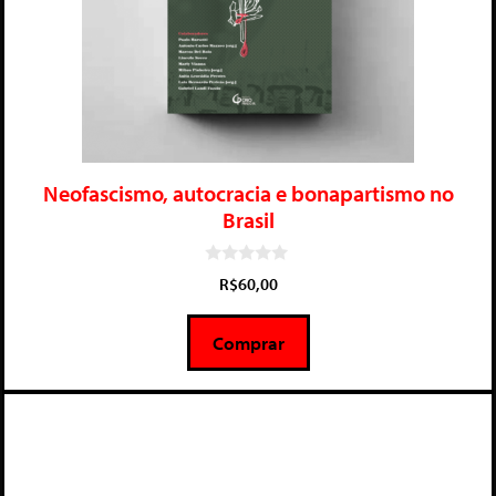
Neofascismo, autocracia e bonapartismo no
Brasil
0
R$
60,00
d
e
5
Comprar