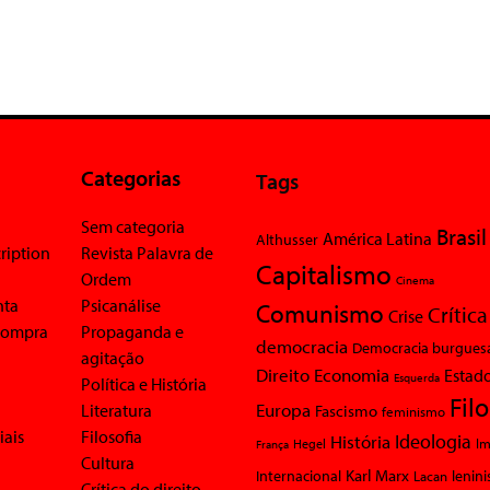
Categorias
Tags
Sem categoria
Brasil
América Latina
Althusser
ription
Revista Palavra de
Capitalismo
Ordem
Cinema
nta
Psicanálise
Comunismo
Crítica
Crise
 compra
Propaganda e
democracia
Democracia burgues
agitação
Economia
Direito
Estad
Esquerda
Política e História
Fil
Europa
Literatura
Fascismo
feminismo
iais
Filosofia
Ideologia
História
Im
Hegel
França
Cultura
Karl Marx
Internacional
Lacan
lenin
Crítica do direito