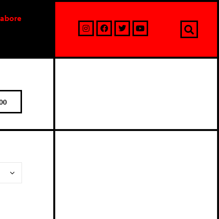
labore
00