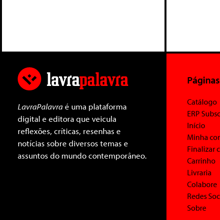
Páginas
Catálogo
LavraPalavra
é uma plataforma
ERP Subsc
digital e editora que veicula
Início
reflexões, críticas, resenhas e
Minha co
notícias sobre diversos temas e
Finalizar
assuntos do mundo contemporâneo.
Carrinho
Livraria
Colabore
Redes Soc
Sobre