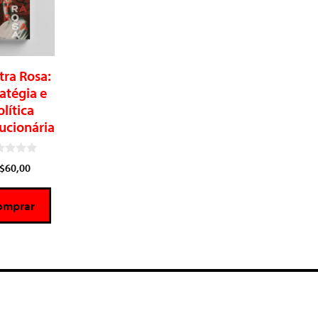
tra Rosa:
atégia e
lítica
ucionária
$
60,00
omprar