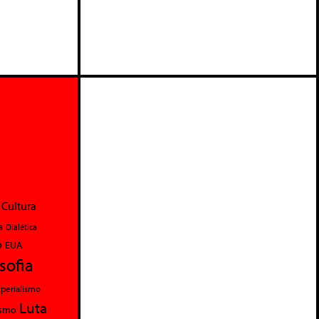
Cultura
a
Dialética
o
EUA
osofia
perialismo
Luta
ismo