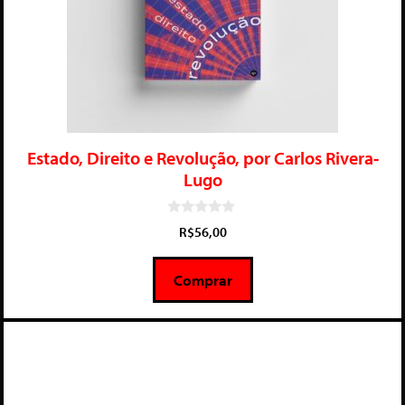
Estado, Direito e Revolução, por Carlos Rivera-
Lugo
0
R$
56,00
d
e
5
Comprar