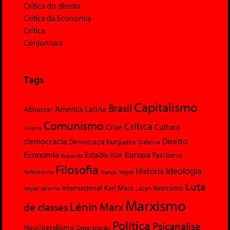
Crítica do direito
Crítica da Economia
Crítica
Conjuntura
Tags
Capitalismo
Brasil
América Latina
Althusser
Comunismo
Crítica
Crise
Cultura
Cinema
democracia
Direito
Democracia burguesa
Dialética
Economia
Europa
Estado
Fascismo
EUA
Esquerda
Filosofia
Ideologia
História
feminismo
Hegel
França
Luta
Karl Marx
Internacional
Lacan
leninismo
Imperialismo
Marxismo
Lênin
Marx
de classes
Política
Psicanalise
Neoliberalismo
Organização