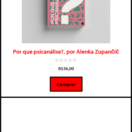
Por que psicanálise?, por Alenka Zupančič
0
R$
36,00
d
e
5
Comprar