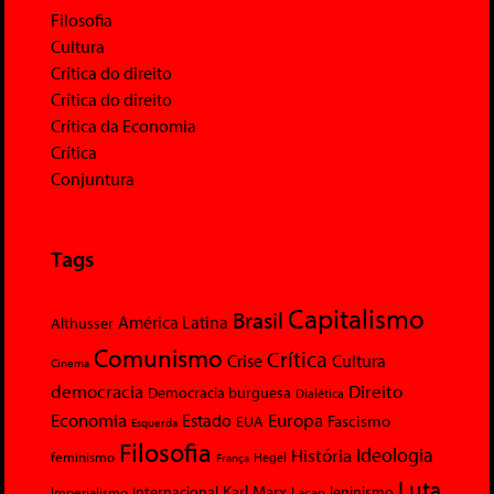
Filosofia
Cultura
Crítica do direito
Crítica do direito
Crítica da Economia
Crítica
Conjuntura
Tags
Capitalismo
Brasil
América Latina
Althusser
Comunismo
Crítica
Crise
Cultura
Cinema
democracia
Direito
Democracia burguesa
Dialética
Economia
Europa
Estado
Fascismo
EUA
Esquerda
Filosofia
Ideologia
História
feminismo
Hegel
França
Luta
Karl Marx
Internacional
Lacan
leninismo
Imperialismo