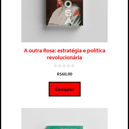
A outra Rosa: estratégia e política
revolucionária
0
R$
60,00
d
e
5
Comprar