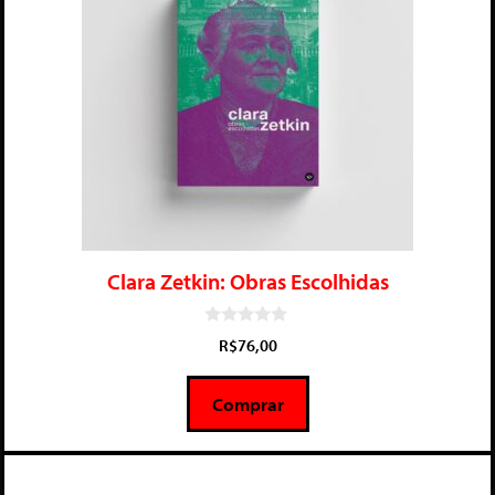
Clara Zetkin: Obras Escolhidas
0
R$
76,00
d
e
5
Comprar