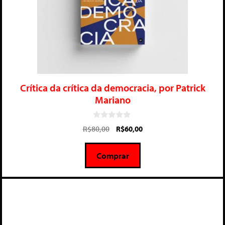
Crítica da crítica da democracia, por Patrick
Mariano
0
R$
80,00
R$
60,00
d
e
5
Comprar