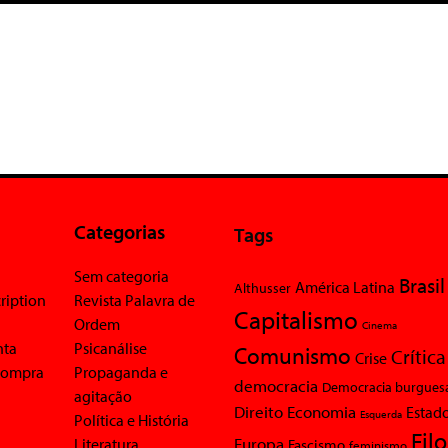
Categorias
Tags
Sem categoria
Brasil
América Latina
Althusser
ription
Revista Palavra de
Capitalismo
Ordem
Cinema
nta
Psicanálise
Comunismo
Crítica
Crise
 compra
Propaganda e
democracia
Democracia burgues
agitação
Economia
Direito
Estad
Esquerda
Política e História
Fil
Europa
Literatura
Fascismo
feminismo