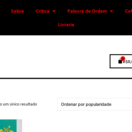
Sobre
Crítica
Palavra de Ordem
Co
Livraria
0
R$
0,
do um único resultado