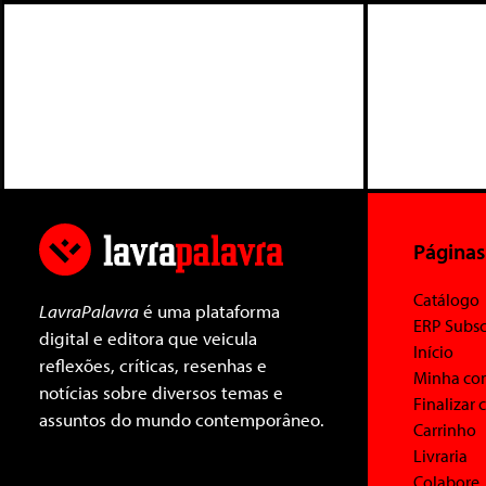
Páginas
Catálogo
LavraPalavra
é uma plataforma
ERP Subsc
digital e editora que veicula
Início
reflexões, críticas, resenhas e
Minha co
notícias sobre diversos temas e
Finalizar
assuntos do mundo contemporâneo.
Carrinho
Livraria
Colabore