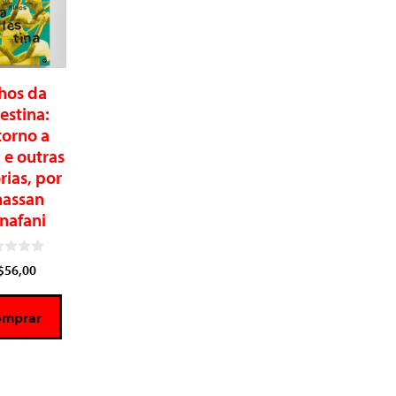
lhos da
estina:
torno a
 e outras
rias, por
assan
nafani
$
56,00
omprar