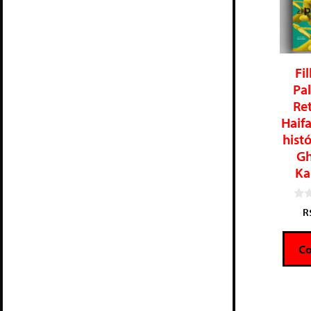
Fi
Pal
Re
Haifa
histó
Gh
Ka
0
R
d
e
5
C