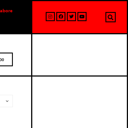
labore
00