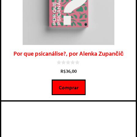
Por que psicanálise?, por Alenka Zupančič
0
R$
36,00
d
e
5
Comprar