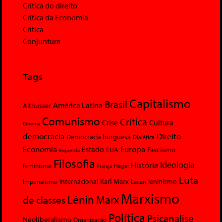
Crítica do direito
Crítica da Economia
Crítica
Conjuntura
Tags
Capitalismo
Brasil
América Latina
Althusser
Comunismo
Crítica
Crise
Cultura
Cinema
democracia
Direito
Democracia burguesa
Dialética
Economia
Europa
Estado
Fascismo
EUA
Esquerda
Filosofia
Ideologia
História
feminismo
Hegel
França
Luta
Karl Marx
Internacional
Lacan
leninismo
Imperialismo
Marxismo
Lênin
Marx
de classes
Política
Psicanalise
Neoliberalismo
Organização