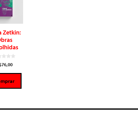
a Zetkin:
bras
olhidas
$
76,00
omprar