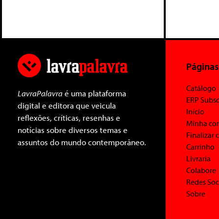
Páginas
Catálogo
LavraPalavra
é uma plataforma
ERP Subsc
digital e editora que veicula
Início
reflexões, críticas, resenhas e
Minha co
notícias sobre diversos temas e
Finalizar
assuntos do mundo contemporâneo.
Carrinho
Livraria
Colabore
Redes Soc
Sobre