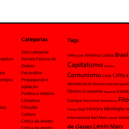
Categorias
Tags
Sem categoria
Brasil
América Latina
Althusser
ription
Revista Palavra de
Capitalismo
Ordem
Cinema
nta
Psicanálise
Comunismo
Crítica
Crise
 compra
Propaganda e
democracia
Democracia burgues
agitação
Economia
Direito
Estad
Esquerda
Política e História
Fil
Europa
Literatura
Fascismo
feminismo
iais
Filosofia
Ideologia
História
Im
Hegel
França
Cultura
Karl Marx
Internacional
Lacan
lenin
Crítica do direito
Lênin
Marx
de classes
Crítica do direito