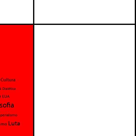
Cultura
a
Dialética
o
EUA
osofia
perialismo
Luta
ismo