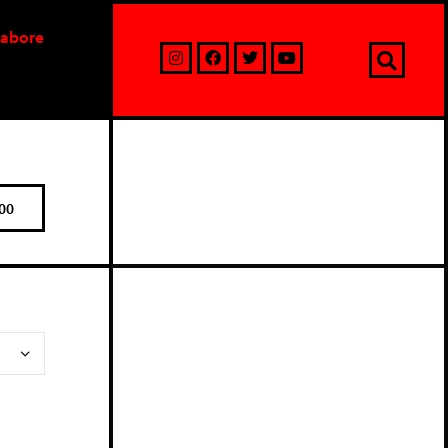
labore
00