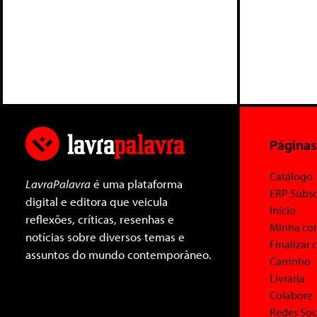
Páginas
Catálogo
LavraPalavra
é uma plataforma
ERP Subsc
digital e editora que veicula
Início
reflexões, críticas, resenhas e
Minha co
notícias sobre diversos temas e
Finalizar
assuntos do mundo contemporâneo.
Carrinho
Livraria
Colabore
Redes Soc