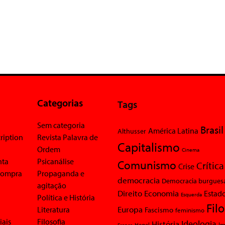
Categorias
Tags
Sem categoria
Brasil
América Latina
Althusser
ription
Revista Palavra de
Capitalismo
Ordem
Cinema
nta
Psicanálise
Comunismo
Crítica
Crise
 compra
Propaganda e
democracia
Democracia burgues
agitação
Economia
Direito
Estad
Esquerda
Política e História
Fil
Europa
Literatura
Fascismo
feminismo
iais
Filosofia
Ideologia
História
Im
Hegel