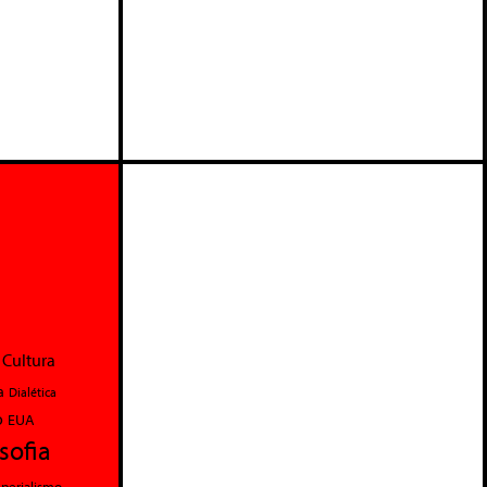
Cultura
a
Dialética
o
EUA
osofia
perialismo