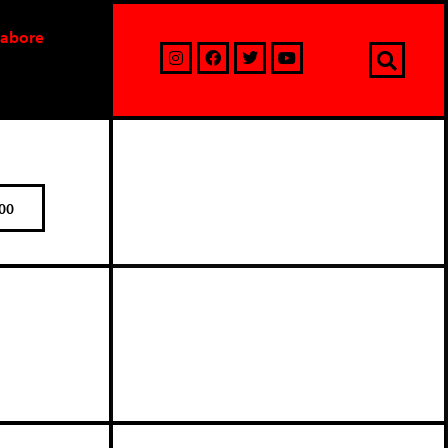
labore
00