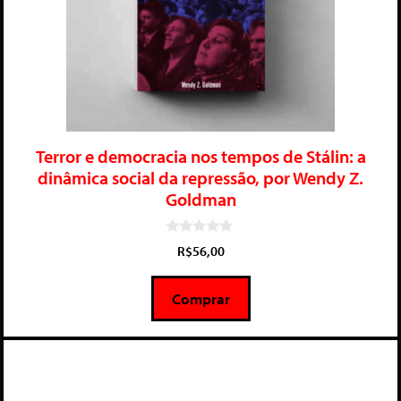
Terror e democracia nos tempos de Stálin: a
dinâmica social da repressão, por Wendy Z.
Goldman
0
R$
56,00
d
e
5
Comprar