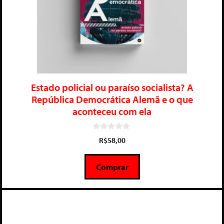
Estado policial ou paraíso socialista? A
República Democrática Alemã e o que
aconteceu com ela
0
R$
58,00
d
e
5
Comprar