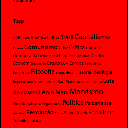
Conjuntura
Tags
Capitalismo
Brasil
América Latina
Althusser
Comunismo
Crítica
Crise
Cultura
Cinema
democracia
Direito
Democracia burguesa
Dialética
Economia
Europa
Estado
Fascismo
EUA
Esquerda
Filosofia
Ideologia
História
feminismo
Hegel
França
Luta
Karl Marx
Internacional
Lacan
leninismo
Imperialismo
Marxismo
Lênin
Marx
de classes
Política
Psicanalise
Neoliberalismo
Organização
Revolução
Socialismo
Slavoj Zizek
racismo
Rússia
Tática
Trabalho