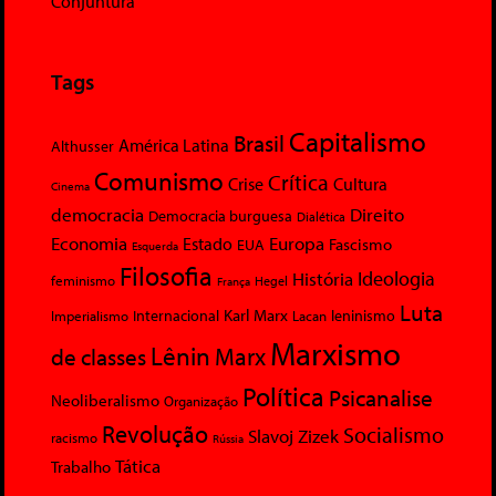
Conjuntura
Tags
Capitalismo
Brasil
América Latina
Althusser
Comunismo
Crítica
Crise
Cultura
Cinema
democracia
Direito
Democracia burguesa
Dialética
Economia
Europa
Estado
Fascismo
EUA
Esquerda
Filosofia
Ideologia
História
feminismo
Hegel
França
Luta
Karl Marx
Internacional
Lacan
leninismo
Imperialismo
Marxismo
Lênin
Marx
de classes
Política
Psicanalise
Neoliberalismo
Organização
Revolução
Socialismo
Slavoj Zizek
racismo
Rússia
Tática
Trabalho