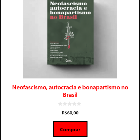
Neofascismo, autocracia e bonapartismo no
Brasil
0
R$
60,00
d
e
5
Comprar