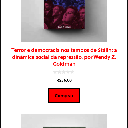
Terror e democracia nos tempos de Stálin: a
dinâmica social da repressão, por Wendy Z.
Goldman
0
R$
56,00
d
e
5
Comprar