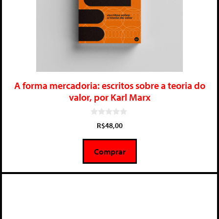
A forma mercadoria: escritos sobre a teoria do
valor, por Karl Marx
0
R$
48,00
d
e
5
Comprar