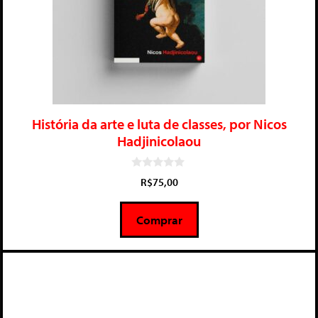
História da arte e luta de classes, por Nicos
Hadjinicolaou
0
R$
75,00
d
e
5
Comprar