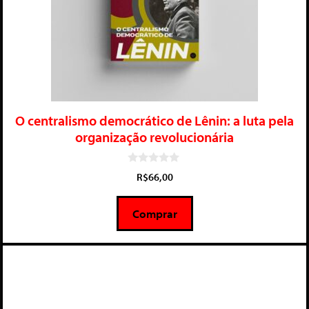
O centralismo democrático de Lênin: a luta pela
organização revolucionária
0
R$
66,00
d
e
5
Comprar