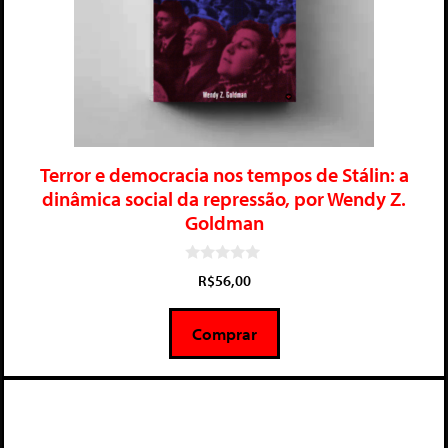
Terror e democracia nos tempos de Stálin: a
dinâmica social da repressão, por Wendy Z.
Goldman
0
R$
56,00
d
e
5
Comprar