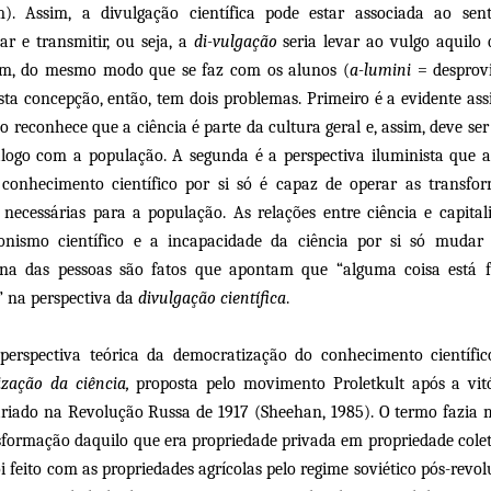
. Assim, a divulgação científica pode estar associada ao sen
ar e transmitir, ou seja, a
di-vulgação
seria levar ao vulgo aquilo 
m, do mesmo modo que se faz com os alunos (
a-lumini
= desprov
Esta concepção, então, tem dois problemas. Primeiro é a evidente ass
o reconhece que a ciência é parte da cultura geral e, assim, deve ser
logo com a população. A segunda é a perspectiva iluminista que a
conhecimento científico por si só é capaz de operar as transfo
s necessárias para a população. As relações entre ciência e capital
onismo científico e a incapacidade da ciência por si só mudar
ana das pessoas são fatos que apontam que “alguma coisa está 
 na perspectiva da
divulgação científica
.
perspectiva teórica da democratização do conhecimento científic
vização da ciência,
proposta pelo movimento Proletkult após a vit
ariado na Revolução Russa de 1917 (Sheehan, 1985). O termo fazia
sformação daquilo que era propriedade privada em propriedade coleti
oi feito com as propriedades agrícolas pelo regime soviético pós-revol