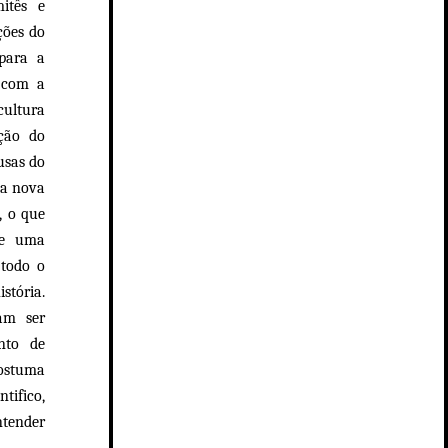
itês e
ções do
 para a
s com a
cultura
ção do
usas do
ma nova
, o que
de uma
 todo o
stória.
iam ser
nto de
ostuma
tifico,
ntender