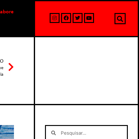
labore
MO
ve
ia