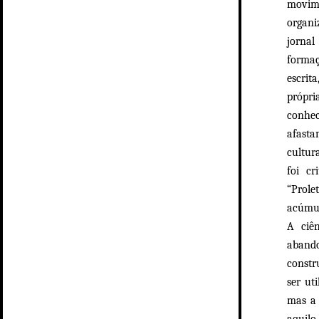
movim
organi
jornal
formaç
escrit
própr
conhec
afasta
cultur
foi c
“Prole
acúmul
A ciên
aband
constr
ser ut
mas a 
aquilo 