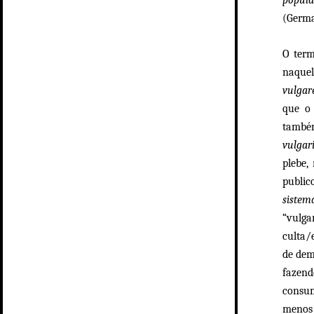
(Germa
O ter
naquel
vulgar
que o 
també
vulgar
plebe,
public
siste
“vulg
culta/
de dem
fazend
consum
menos 