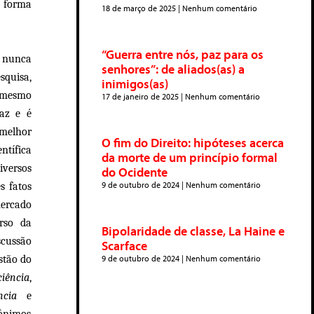
a forma
18 de março de 2025
Nenhum comentário
“Guerra entre nós, paz para os
e nunca
senhores”: de aliados(as) a
squisa,
inimigos(as)
e mesmo
17 de janeiro de 2025
Nenhum comentário
faz e é
 melhor
O fim do Direito: hipóteses acerca
ntífica
da morte de um princípio formal
iversos
do Ocidente
9 de outubro de 2024
Nenhum comentário
s fatos
mercado
urso da
Bipolaridade de classe, La Haine e
scussão
Scarface
stão do
9 de outubro de 2024
Nenhum comentário
iência
,
ncia
e
ônimos