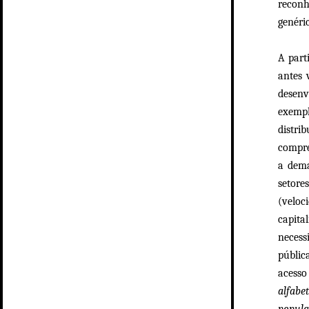
reconh
genéri
A part
antes 
desenv
exempl
distri
compre
a dema
setore
(veloc
capita
necess
públic
acess
alfabe
popula