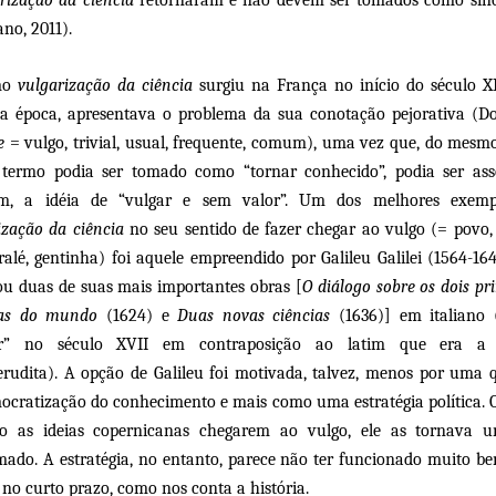
no, 2011).
mo
vulgarização da ciência
surgiu na França no início do século XI
a época, apresentava o problema da sua conotação pejorativa (Do
e
= vulgo, trivial, usual, frequente, comum), uma vez que, do mes
termo podia ser tomado como “tornar conhecido”, podia ser ass
m, a idéia de “vulgar e sem valor”. Um dos melhores exemp
ização da ciência
no seu sentido de fazer chegar ao vulgo (= povo,
 ralé, gentinha) foi aquele empreendido por Galileu Galilei (1564-16
ou duas de suas mais importantes obras [
O diálogo sobre os dois pri
mas do mundo
(1624) e
Duas novas ciências
(1636)] em italiano 
ar” no século XVII em contraposição ao latim que era a 
erudita). A opção de Galileu foi motivada, talvez, menos por uma 
ocratização do conhecimento e mais como uma estratégia política. O
o as ideias copernicanas chegarem ao vulgo, ele as tornava 
ado. A estratégia, no entanto, parece não ter funcionado muito be
no curto prazo, como nos conta a história.