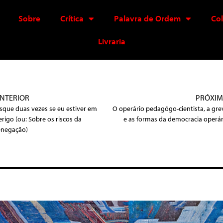
Sobre
Crítica
Palavra de Ordem
Co
Livraria
NTERIOR
PRÓXI
isque duas vezes se eu estiver em
O operário pedagógo-cientista, a gre
erigo (ou: Sobre os riscos da
e as formas da democracia operár
enegação)