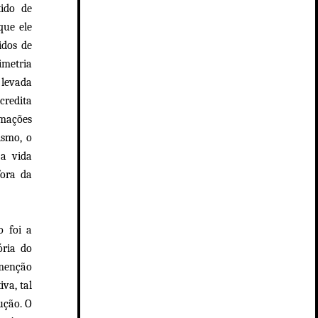
tido de
que ele
idos de
imetria
 levada
credita
rmações
ismo, o
 a vida
fora da
o foi a
ória do
 menção
va, tal
ução. O