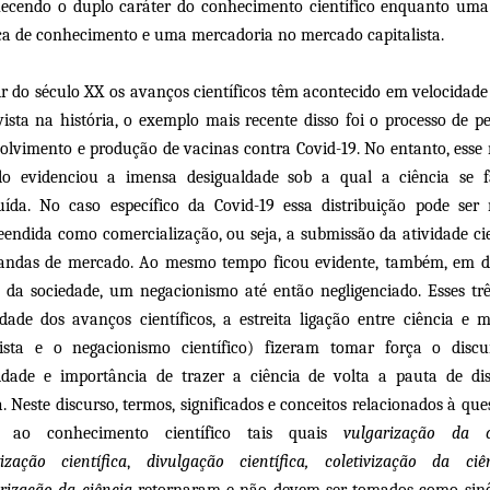
ecendo o duplo caráter do conhecimento científico enquanto um
ca de conhecimento e uma mercadoria no mercado capitalista.
ir do século XX os avanços científicos têm acontecido em velocidad
vista na história, o exemplo mais recente disso foi o processo de pe
olvimento e produção de vacinas contra Covid-19. No entanto, ess
o evidenciou a imensa desigualdade sob a qual a ciência se 
buída. No caso específico da Covid-19 essa distribuição pode ser
endida como comercialização, ou seja, a submissão da atividade cie
ndas de mercado. Ao mesmo tempo ficou evidente, também, em d
s da sociedade, um negacionismo até então negligenciado. Esses trê
idade dos avanços científicos, a estreita ligação entre ciência e 
lista e o negacionismo científico) fizeram tomar força o disc
idade e importância de trazer a ciência de volta a pauta de di
a. Neste discurso, termos, significados e conceitos relacionados à que
o ao conhecimento científico tais quais
vulgarização da c
tização científica
,
divulgação científica, coletivização da ciê
rização da ciência
retornaram e não devem ser tomados como sin