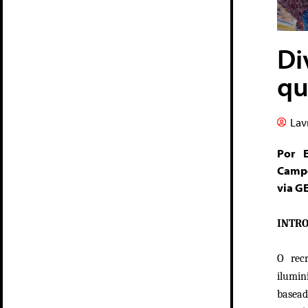
Di
qu
Lav
Por E
Campo
via G
INTR
O rec
ilumin
basead