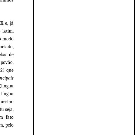
X e, já
 latim,
mo modo
ociado,
los de
 povão,
42) que
ncipais
(língua
língua
questão
u seja,
um fato
m, pelo