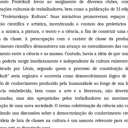
ento Proletkult levou ao surgimento de diversos clubes, com
zações culturais de trabalhadores, bem como a publicação de 21 edi
 “Proletarskaya Kultura”. Suas iniciativas promoveram espaços
ão científica e artística, incentivando o contato dos proletário
a, a música, a pintura, o teatro e a ciência, a fim de construir uma 
ia da classe. A preocupação com o caráter de classe da produ
imento científico demonstrava um avanço no entendimento das ca
mento entre a ciência e as massas. Contudo, havia a ideia de que u
a poderia surgir imediatamente e independente da cultura existente
riticado por Lênin, segundo quem o processo de constituição 
tkult” seria orgânico e ocorreria como desenvolvimento lógico de
o de conhecimento produzido pela humanidade ao longo de sua hi
cia estabelecida, bem como a arte e a literatura, não dever
onadas, mas sim apropriadas pelos trabalhadores no movime
ução de uma nova sociedade. O termo
coletivização da ciência
não c
ilizado nas discussões sobre a democratização do conhecimento cien
ideia de luta de classes na cultura é um assunto relevante para e
que está se discutindo aqui.