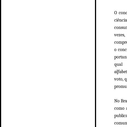
O conc
ciênci
consum
vezes
compre
o conc
portan
qual 
alfabe
voto, 
promul
No Bra
como a
public
comun