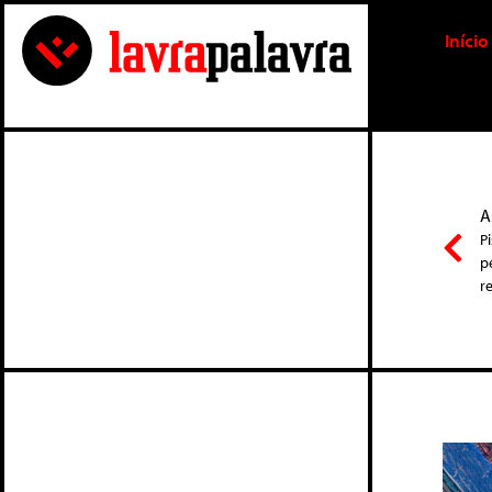
Início
A
P
p
r