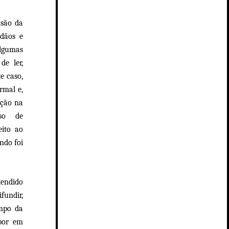
nsão da
adãos e
algumas
de ler,
e caso,
rmal e,
ação na
sso de
ito ao
ndo foi
tendido
fundir,
ampo da
or em