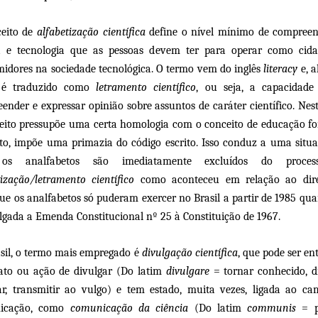
eito de
alfabetização científica
define o nível mínimo de compree
a e tecnologia que as pessoas devem ter para operar como cid
idores na sociedade tecnológica. O termo vem do inglês
literacy
e, 
, é traduzido como
letramento científico
, ou seja, a capacidade 
ender e expressar opinião sobre assuntos de caráter científico. Nest
eito pressupõe uma certa homologia com o conceito de educação fo
to, impõe uma primazia do código escrito. Isso conduz a uma situ
os analfabetos são imediatamente excluídos do proce
tização/letramento científico
como aconteceu em relação ao dire
que os analfabetos só puderam exercer no Brasil a partir de 1985 qua
gada a Emenda Constitucional nº 25 à Constituição de 1967.
sil, o termo mais empregado é
divulgação científica
, que pode ser en
to ou ação de divulgar (Do latim
divulgare
= tornar conhecido, di
ar, transmitir ao vulgo) e tem estado, muita vezes, ligada ao c
icação, como
comunicação da ciência
(Do latim
communis
= p