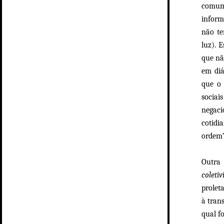
comum)
inform
não te
luz). 
que nã
em diá
que o 
sociai
negaci
cotidi
ordem”
Outra 
coleti
prolet
à tran
qual f