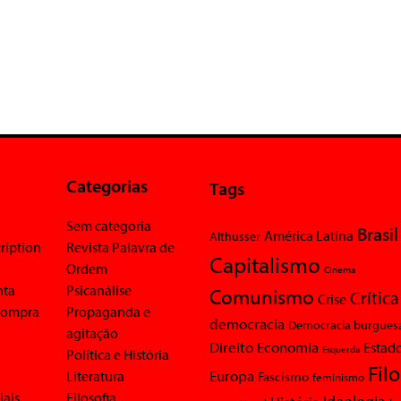
Categorias
Tags
Sem categoria
Brasil
América Latina
Althusser
ription
Revista Palavra de
Capitalismo
Ordem
Cinema
nta
Psicanálise
Comunismo
Crítica
Crise
 compra
Propaganda e
democracia
Democracia burgues
agitação
Economia
Direito
Estad
Esquerda
Política e História
Fil
Europa
Literatura
Fascismo
feminismo
iais
Filosofia