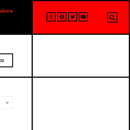
labore
00