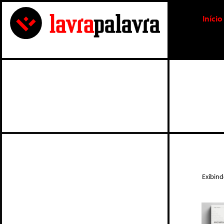
Início
Exibin