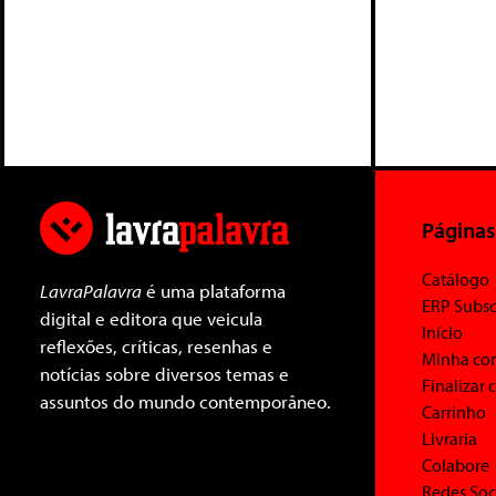
Páginas
Catálogo
LavraPalavra
é uma plataforma
ERP Subsc
digital e editora que veicula
Início
reflexões, críticas, resenhas e
Minha co
notícias sobre diversos temas e
Finalizar
assuntos do mundo contemporâneo.
Carrinho
Livraria
Colabore
Redes Soc