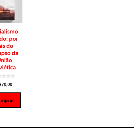
ialismo
ído: por
rás do
apso da
nião
viética
$
70,00
omprar