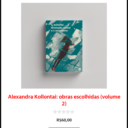
Alexandra Kollontai: obras escolhidas (volume
2)
0
R$
60,00
d
e