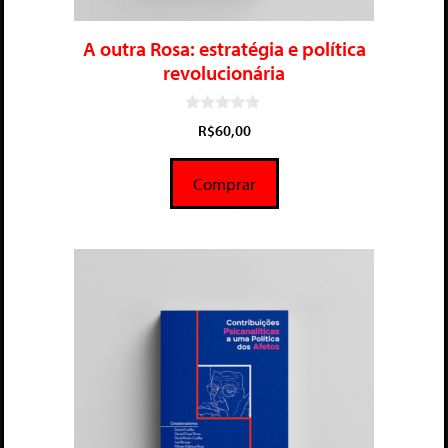
A outra Rosa: estratégia e política
revolucionária
0
R$
60,00
d
e
5
Comprar