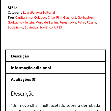
REF
kk
Categoria
LavraPalavra Editorial
Tags
Capitalismo
,
Colapso
,
Crise
,
Fim
,
Glasnost
,
Gorbachev
,
Gorbachov
,
Ieltsin
,
Muro de Berlim
,
Perestroika
,
Putin
,
Rússia
,
Socialismo
,
Soviética
,
Soviético
,
URSS
Descrição
Informação adicional
Avaliações (0)
Descrição
“Um novo olhar multifacetado sobre a derrubada