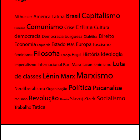
Capitalismo
Brasil
América Latina
Althusser
Comunismo
Crítica
Crise
Cultura
Cinema
democracia
Direito
Democracia burguesa
Dialética
Economia
Europa
Estado
Fascismo
EUA
Esquerda
Filosofia
Ideologia
História
feminismo
Hegel
França
Luta
Karl Marx
Internacional
Lacan
leninismo
Imperialismo
Marxismo
Lênin
Marx
de classes
Política
Psicanalise
Neoliberalismo
Organização
Revolução
Socialismo
Slavoj Zizek
racismo
Rússia
Tática
Trabalho