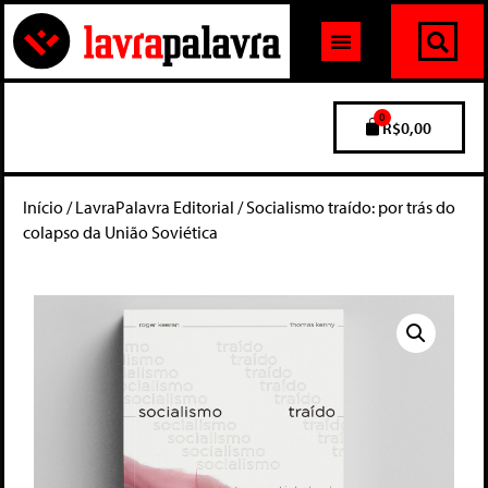
0
R$
0,00
Início
/
LavraPalavra Editorial
/ Socialismo traído: por trás do
colapso da União Soviética