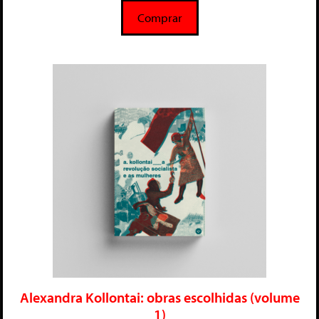
5
Comprar
Alexandra Kollontai: obras escolhidas (volume
1)