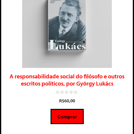
A responsabilidade social do filósofo e outros
escritos políticos, por György Lukács
0
R$
60,00
d
e
5
Comprar