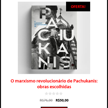
OFERTA!
O marxismo revolucionário de Pachukanis:
obras escolhidas
0
R$
76,00
R$
50,00
d
e