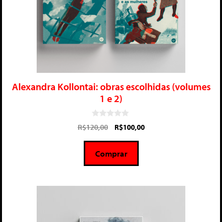
Alexandra Kollontai: obras escolhidas (volumes
1 e 2)
0
R$
120,00
R$
100,00
d
e
5
Comprar