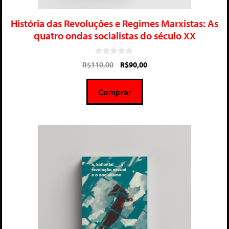
História das Revoluções e Regimes Marxistas: As
quatro ondas socialistas do século XX
0
R$
110,00
R$
90,00
d
e
5
Comprar