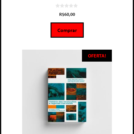
0
R$
60,00
d
e
5
Comprar
OFERTA!