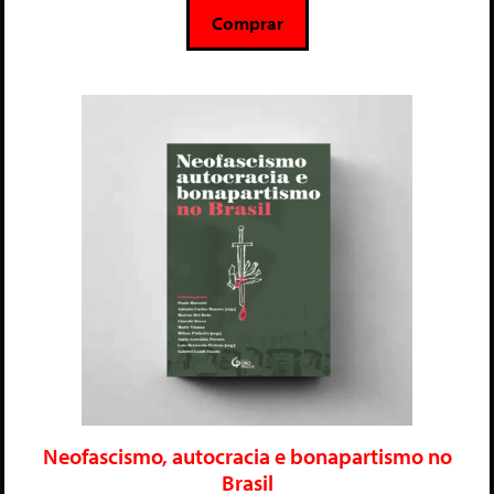
5
Comprar
Neofascismo, autocracia e bonapartismo no
Brasil