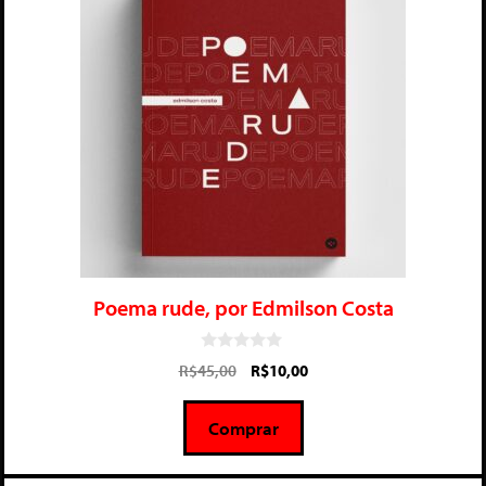
Poema rude, por Edmilson Costa
0
R$
45,00
R$
10,00
d
e
5
Comprar