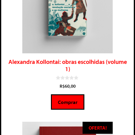
Alexandra Kollontai: obras escolhidas (volume
1)
0
R$
60,00
d
e
5
Comprar
OFERTA!