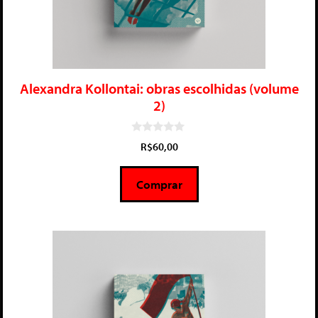
Alexandra Kollontai: obras escolhidas (volume
2)
0
R$
60,00
d
e
5
Comprar