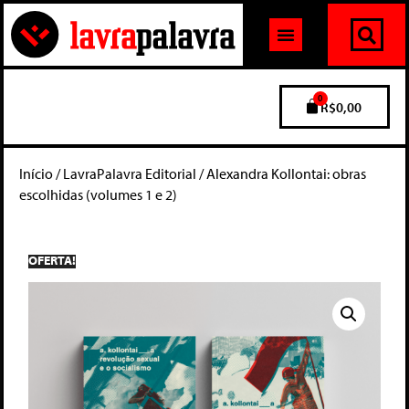
0
R$
0,00
Início
/
LavraPalavra Editorial
/ Alexandra Kollontai: obras
escolhidas (volumes 1 e 2)
OFERTA!