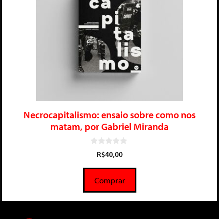
Necrocapitalismo: ensaio sobre como nos
matam, por Gabriel Miranda
0
R$
40,00
d
e
5
Comprar