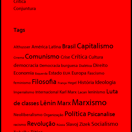
Crítica
Conjuntura
Tags
Capitalismo
Brasil
América Latina
Althusser
Comunismo
Crítica
Crise
Cultura
Cinema
democracia
Direito
Democracia burguesa
Dialética
Economia
Europa
Estado
Fascismo
EUA
Esquerda
Filosofia
Ideologia
História
feminismo
Hegel
França
Luta
Karl Marx
Internacional
Lacan
leninismo
Imperialismo
Marxismo
Lênin
Marx
de classes
Política
Psicanalise
Neoliberalismo
Organização
Revolução
Socialismo
Slavoj Zizek
racismo
Rússia
Tática