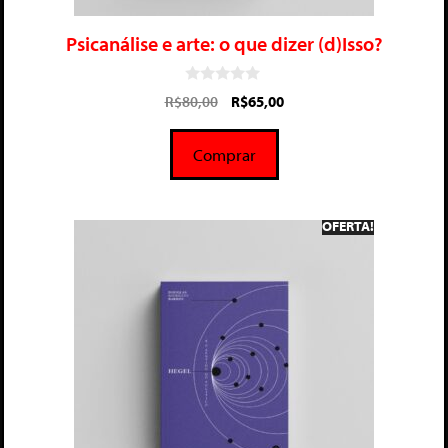
Psicanálise e arte: o que dizer (d)Isso?
0
R$
80,00
R$
65,00
d
e
5
Comprar
OFERTA!