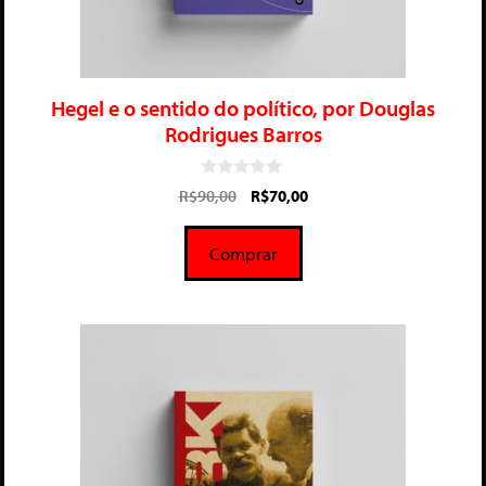
Hegel e o sentido do político, por Douglas
Rodrigues Barros
0
R$
90,00
R$
70,00
d
e
5
Comprar