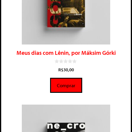
Meus dias com Lênin, por Máksim Górki
0
R$
30,00
d
e
5
Comprar