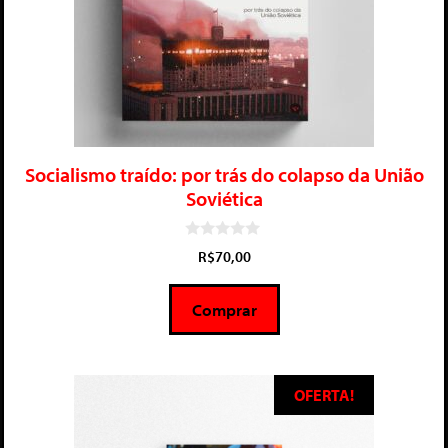
Socialismo traído: por trás do colapso da União
Soviética
0
R$
70,00
d
e
5
Comprar
OFERTA!