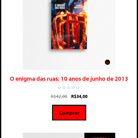
O enigma das ruas: 10 anos de junho de 2013
0
R$
42,00
R$
34,00
d
e
5
Comprar