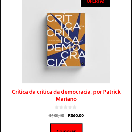
OFERTA!
Crítica da crítica da democracia, por Patrick
Mariano
0
R$
80,00
R$
60,00
d
e
5
Comprar