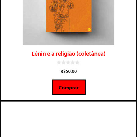
Lênin e a religião (coletânea)
0
R$
50,00
d
e
5
Comprar