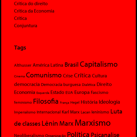
Crítica do direito
Crítica da Economia
Crítica
Conjuntura
Tags
Capitalismo
Brasil
América Latina
Althusser
Comunismo
Crítica
Crise
Cultura
Cinema
democracia
Direito
Democracia burguesa
Dialética
Economia
Europa
Estado
Fascismo
EUA
Esquerda
Filosofia
Ideologia
História
feminismo
Hegel
França
Luta
Karl Marx
Internacional
Lacan
leninismo
Imperialismo
Marxismo
Lênin
Marx
de classes
Política
Psicanalise
Neoliberalismo
Organização