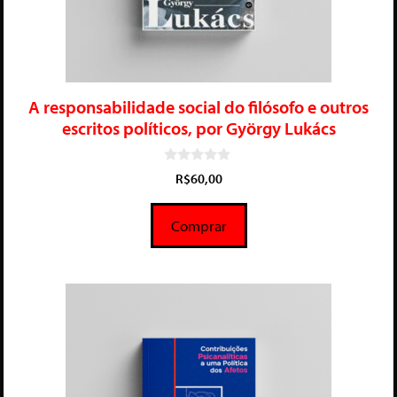
A responsabilidade social do filósofo e outros
escritos políticos, por György Lukács
0
R$
60,00
d
e
5
Comprar