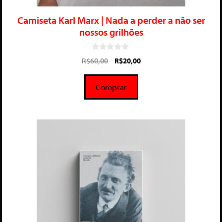
Camiseta Karl Marx | Nada a perder a não ser
nossos grilhões
0
R$
60,00
R$
20,00
d
e
5
Comprar