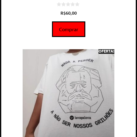
0
R$
60,00
d
e
5
Comprar
OFERTA!