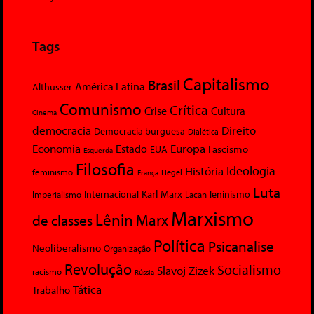
Tags
Capitalismo
Brasil
América Latina
Althusser
Comunismo
Crítica
Crise
Cultura
Cinema
democracia
Direito
Democracia burguesa
Dialética
Economia
Europa
Estado
Fascismo
EUA
Esquerda
Filosofia
Ideologia
História
feminismo
Hegel
França
Luta
Karl Marx
Internacional
Lacan
leninismo
Imperialismo
Marxismo
Lênin
Marx
de classes
Política
Psicanalise
Neoliberalismo
Organização
Revolução
Socialismo
Slavoj Zizek
racismo
Rússia
Tática
Trabalho