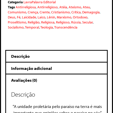
Categoria
LavraPalavra Editorial
Tags
Antirreligiosa
,
Antirreligioso
,
Atéia
,
Ateísmo
,
Ateu
,
Comunismo
,
Crença
,
Crente
,
Cristianismo
,
Crítica
,
Demagogia
,
Deus
,
Fé
,
Laicidade
,
Laico
,
Lênin
,
Marxismo
,
Ortodoxo
,
Proselitismo
,
Religião
,
Religiosa
,
Religioso
,
Rússia
,
Secular
,
Socialismo
,
Temporal
,
Teologia
,
Transcendência
Descrição
Informação adicional
Avaliações (0)
Descrição
“A unidade proletária pelo paraíso na terra é mais
importante que opiniões sobre o paraíso no céu”.