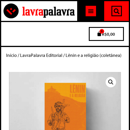
0
R$
0,00
Início
/
LavraPalavra Editorial
/ Lênin e a religião (coletânea)