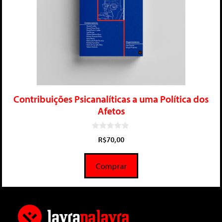
Contribuições Psicanalíticas a uma Política dos
Afetos
0
R$
70,00
d
e
5
Comprar