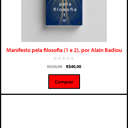
Manifesto pela filosofia (1 e 2), por Alain Badiou
0
R$
50,00
R$
40,00
d
e
5
Comprar