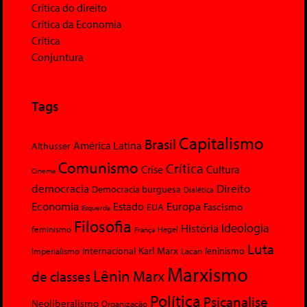
Crítica do direito
Crítica da Economia
Crítica
Conjuntura
Tags
Capitalismo
Brasil
América Latina
Althusser
Comunismo
Crítica
Crise
Cultura
Cinema
democracia
Direito
Democracia burguesa
Dialética
Economia
Europa
Estado
Fascismo
EUA
Esquerda
Filosofia
Ideologia
História
feminismo
Hegel
França
Luta
Karl Marx
Internacional
Lacan
leninismo
Imperialismo
Marxismo
Lênin
Marx
de classes
Política
Psicanalise
Neoliberalismo
Organização