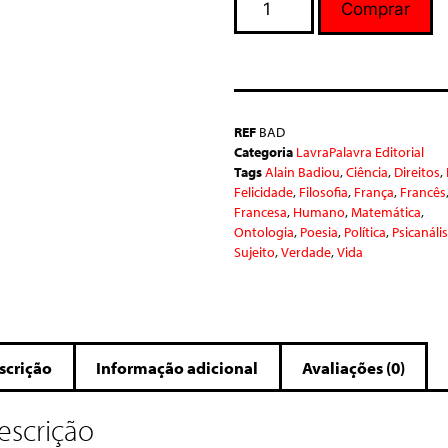
Comprar
REF
BAD
Categoria
LavraPalavra Editorial
Tags
Alain Badiou
,
Ciência
,
Direitos
,
Felicidade
,
Filosofia
,
França
,
Francês
Francesa
,
Humano
,
Matemática
,
Ontologia
,
Poesia
,
Política
,
Psicanáli
Sujeito
,
Verdade
,
Vida
scrição
Informação adicional
Avaliações (0)
escrição