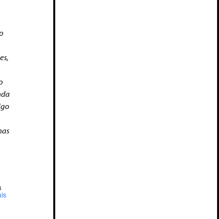
go
es,
o
nda
igo
nas
a
is