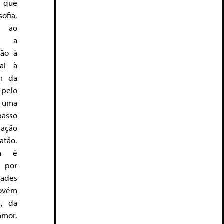
 que
ofia,
r ao
co a
ção à
ai à
im da
pelo
– uma
passo
ação
atão.
ia é
 por
dades
rovém
e, da
amor.