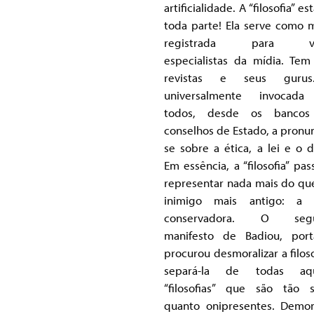
artificialidade. A “filosofia” e
toda parte! Ela serve como 
registrada para vá
especialistas da mídia. Tem
revistas e seus guru
universalmente invocada
todos, desde os bancos
conselhos de Estado, a pronun
se sobre a ética, a lei e o d
Em essência, a “filosofia” pas
representar nada mais do qu
inimigo mais antigo: a é
conservadora. O seg
manifesto de Badiou, port
procurou desmoralizar a filoso
separá-la de todas aqu
“filosofias” que são tão s
quanto onipresentes. Demon