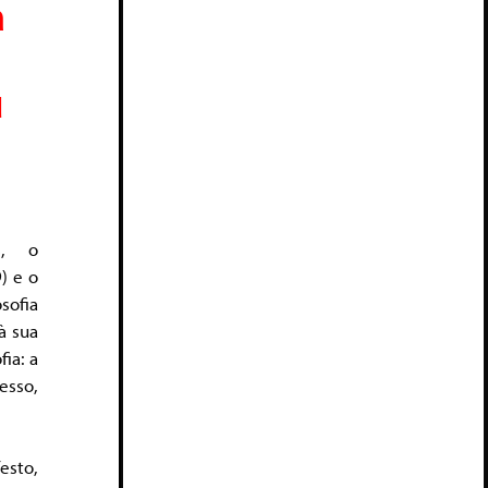
a
u
s, o
) e o
sofia
à sua
fia: a
sso,
sto,