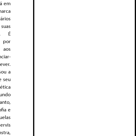
stá em
marca
rios
 suas
s. É
 por
 aos
ciar-
ever.
sou a
e seu
tica
undo
anto,
fia e
elas
ervis
stra,