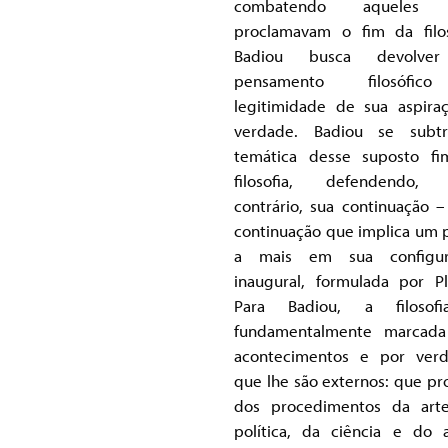
combatendo aqueles
proclamavam o fim da filos
Badiou busca devolve
pensamento filosófi
legitimidade de sua aspira
verdade. Badiou se subtr
temática desse suposto f
filosofia, defendendo, 
contrário, sua continuação 
continuação que implica um 
a mais em sua configur
inaugural, formulada por Pl
Para Badiou, a filosof
fundamentalmente marcada
acontecimentos e por ver
que lhe são externos: que p
dos procedimentos da art
política, da ciência e do 