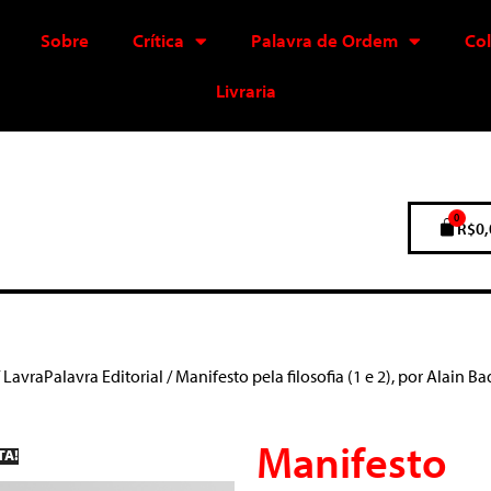
Sobre
Crítica
Palavra de Ordem
Co
Livraria
0
R$
0,
/
LavraPalavra Editorial
/ Manifesto pela filosofia (1 e 2), por Alain B
Manifesto
TA!