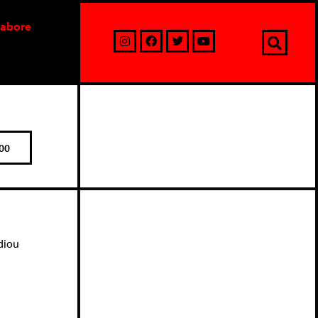
labore
00
adiou