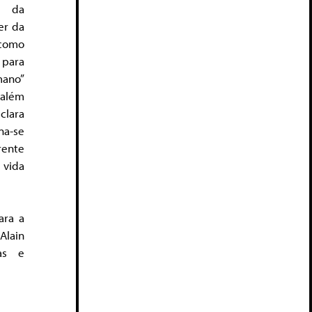
a da
er da
 como
 para
mano”
o além
lara
na-se
rente
vida
ara a
Alain
das e