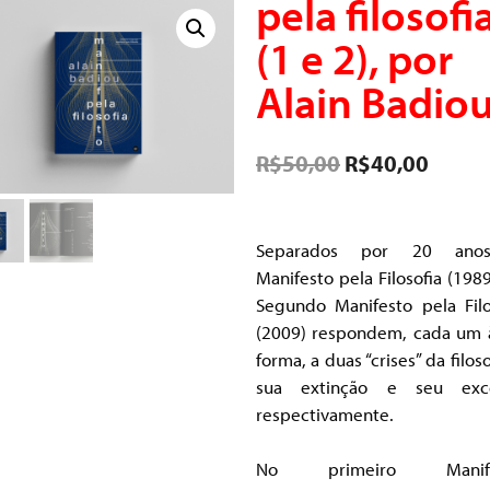
pela filosofi
(1 e 2), por
Alain Badio
R$
50,00
R$
40,00
Separados por 20 ano
Manifesto pela Filosofia (1989
Segundo Manifesto pela Filo
(2009) respondem, cada um 
forma, a duas “crises” da filoso
sua extinção e seu exce
respectivamente.
No primeiro Manife