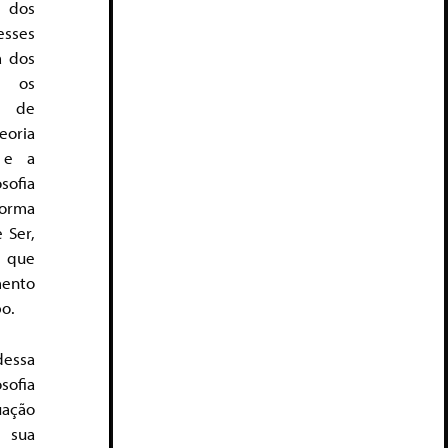
 dos
ses
a dos
 os
” de
eoria
 e a
sofia
forma
 Ser,
ó que
ento
po.
essa
sofia
ação
 sua