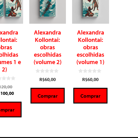
exandra
Alexandra
Alexandra
lontai:
Kollontai:
Kollontai:
obras
obras
obras
olhidas
escolhidas
escolhidas
umes 1 e
(volume 2)
(volume 1)
2)
0
0
R$
60,00
R$
60,00
d
d
e
e
120,00
5
5
$
100,00
Comprar
Comprar
omprar