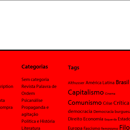
Categorias
Tags
Sem categoria
Brasil
América Latina
Althusser
ription
Revista Palavra de
Capitalismo
Ordem
Cinema
nta
Psicanálise
Comunismo
Crítica
Crise
 compra
Propaganda e
democracia
Democracia burgues
agitação
Economia
Direito
Estad
Esquerda
Política e História
Fil
Europa
Literatura
Fascismo
feminismo