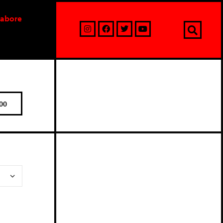
labore
00