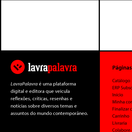
Páginas
Catálogo
LavraPalavra
é uma plataforma
ERP Subsc
digital e editora que veicula
Início
reflexões, críticas, resenhas e
Minha co
notícias sobre diversos temas e
Finalizar
assuntos do mundo contemporâneo.
Carrinho
Livraria
Colabore