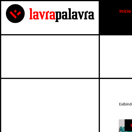
Início
Exibind