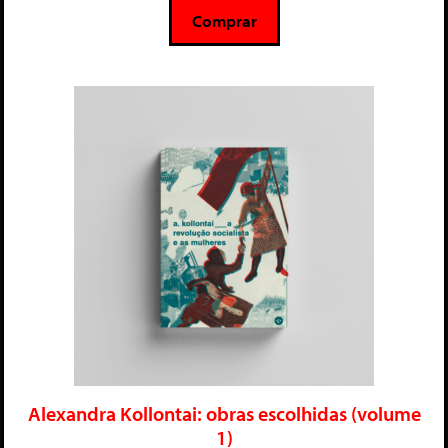
5
Comprar
Alexandra Kollontai: obras escolhidas (volume
1)