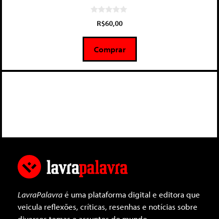
0
R$
60,00
d
e
5
Comprar
LavraPalavra
é uma plataforma digital e editora que
veicula reflexões, críticas, resenhas e notícias sobre
diversos temas e assuntos do mundo