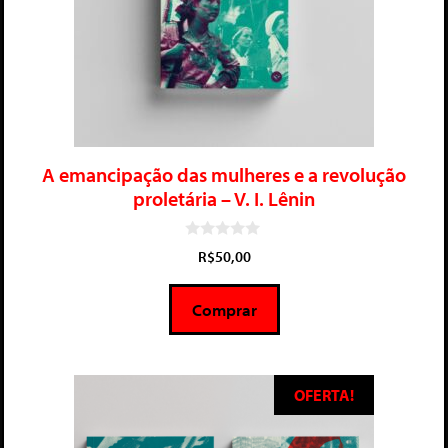
A emancipação das mulheres e a revolução
proletária – V. I. Lênin
0
R$
50,00
d
e
5
Comprar
OFERTA!