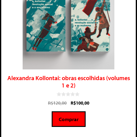
Alexandra Kollontai: obras escolhidas (volumes
1 e 2)
0
R$
120,00
R$
100,00
d
e
5
Comprar