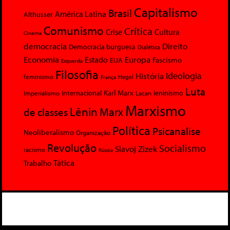
Capitalismo
Brasil
América Latina
Althusser
Comunismo
Crítica
Crise
Cultura
Cinema
democracia
Direito
Democracia burguesa
Dialética
Economia
Europa
Estado
Fascismo
EUA
Esquerda
Filosofia
Ideologia
História
feminismo
Hegel
França
Luta
Karl Marx
Internacional
Lacan
leninismo
Imperialismo
Marxismo
Lênin
Marx
de classes
Política
Psicanalise
Neoliberalismo
Organização
Revolução
Socialismo
Slavoj Zizek
racismo
Rússia
Tática
Trabalho