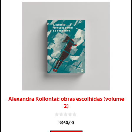
Alexandra Kollontai: obras escolhidas (volume
2)
0
R$
60,00
d
e