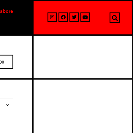
labore
00