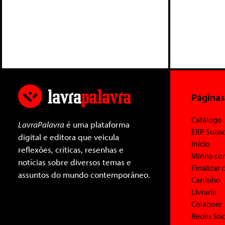
Páginas
Catálogo
LavraPalavra
é uma plataforma
ERP Subsc
digital e editora que veicula
Início
reflexões, críticas, resenhas e
Minha co
notícias sobre diversos temas e
Finalizar
assuntos do mundo contemporâneo.
Carrinho
Livraria
Colabore
Redes Soc