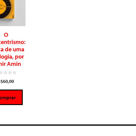
O
centrismo:
ica de uma
logia, por
ir Amin
R$
60,00
omprar