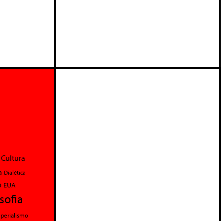
Cultura
a
Dialética
o
EUA
osofia
perialismo