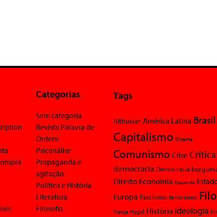
Categorias
Tags
Sem categoria
Brasil
América Latina
Althusser
ription
Revista Palavra de
Capitalismo
Ordem
Cinema
nta
Psicanálise
Comunismo
Crítica
Crise
 compra
Propaganda e
democracia
Democracia burgues
agitação
Economia
Direito
Estad
Esquerda
Política e História
Fil
Europa
Literatura
Fascismo
feminismo
iais
Filosofia
Ideologia
História
Im
Hegel
França