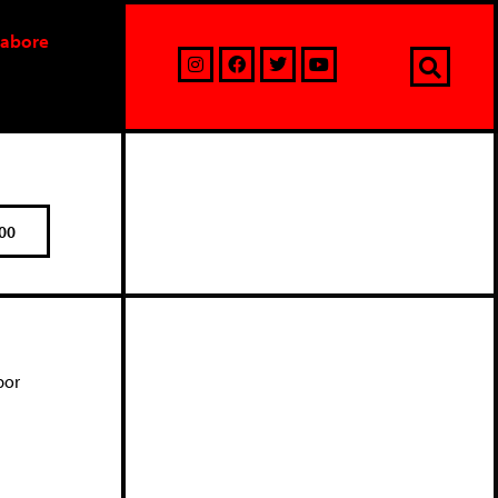
labore
00
por