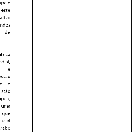
ípcio
este
ativo
ndes
” de
o.
trica
dial,
a e
essão
go e
istão
opeu,
uma
e que
ucial
árabe