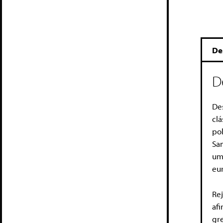
De
D
De
cl
po
Sam
um
eu
Rej
af
gre