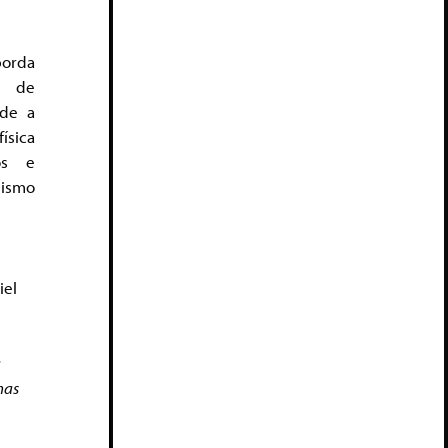
borda
 de
sde a
ísica
dos e
lismo
iel
a
nas