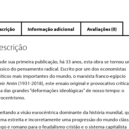
scrição
Informação adicional
Avaliações (0)
escrição
sde sua primeira publicação, há 33 anos, esta obra se tornou 
ássico do pensamento radical. Escrito por um dos economistas
líticos mais importantes do mundo, o marxista franco-egípcio
ir Amin (1931-2018), este ensaio original e provocativo critica
a das grandes “deformações ideológicas” de nosso tempo: o
rocentrismo.
eitando a visão eurocêntrica dominante da história mundial, q
irma estreita e incorretamente uma progressão do mundo cláss
go e romano para o feudalismo cristão e o sistema capitalista