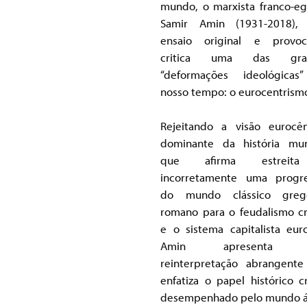
mundo, o marxista franco-eg
Samir Amin (1931-2018), 
ensaio original e provoc
critica uma das gra
“deformações ideológicas
nosso tempo: o eurocentrism
Rejeitando a visão eurocên
dominante da história mun
que afirma estreit
incorretamente uma progr
do mundo clássico gre
romano para o feudalismo cr
e o sistema capitalista eur
Amin apresenta 
reinterpretação abrangent
enfatiza o papel histórico cr
desempenhado pelo mundo 