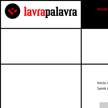
Início
Início
Samir