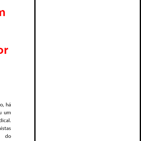
m
or
o, há
ou um
ical.
istas
es do