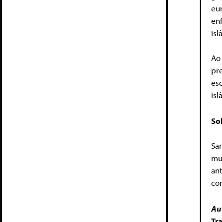
eu
en
isl
Ao
pr
esc
is
So
Sa
mu
an
co
Au
Tr