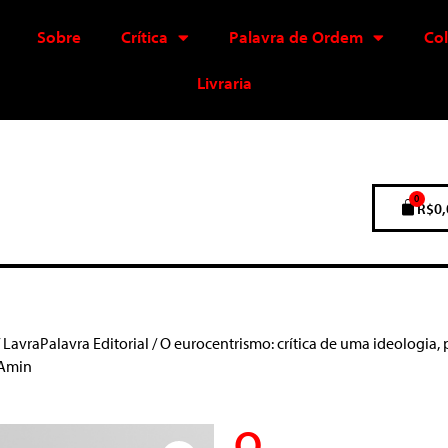
Sobre
Crítica
Palavra de Ordem
Co
Livraria
0
R$
0,
/
LavraPalavra Editorial
/ O eurocentrismo: crítica de uma ideologia, 
 Amin
O