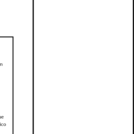
um
ue
ico