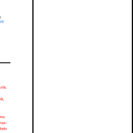
a
is
Ásia
,
nk
,
smo
,
mas-
tein