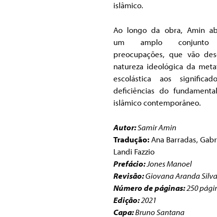
islâmico.
Ao longo da obra, Amin a
um amplo conjunto
preocupações, que vão de
natureza ideológica da metaf
escolástica aos significa
deficiências do fundamenta
islâmico contemporâneo.
Autor:
Samir Amin
Tradução:
Ana Barradas, Gabr
Landi Fazzio
Prefácio:
Jones Manoel
Revisão:
Giovana Aranda Silv
Número de páginas:
250 pági
Edição:
2021
Capa:
Bruno Santana