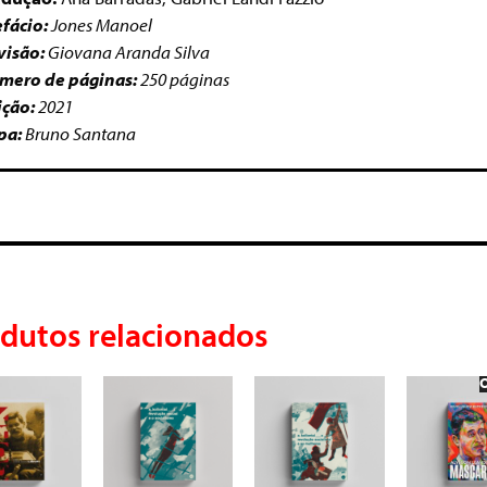
efácio:
Jones Manoel
visão:
Giovana Aranda Silva
mero de páginas:
250 páginas
ição:
2021
pa:
Bruno Santana
dutos relacionados