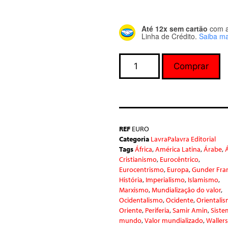
Até 12x sem cartão
com 
Linha de Crédito.
Saiba ma
Comprar
REF
EURO
Categoria
LavraPalavra Editorial
Tags
África
,
América Latina
,
Árabe
,
Cristianismo
,
Eurocêntrico
,
Eurocentrismo
,
Europa
,
Gunder Fra
História
,
Imperialismo
,
Islamismo
,
Marxismo
,
Mundialização do valor
,
Ocidentalismo
,
Ocidente
,
Orientali
Oriente
,
Periferia
,
Samir Amin
,
Siste
mundo
,
Valor mundializado
,
Wallers