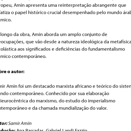
ropeu, Amin apresenta uma reinterpretação abrangente que
fatiza o papel histórico crucial desempenhado pelo mundo ára
âmico.
 longo da obra, Amin aborda um amplo conjunto de
eocupações, que vão desde a natureza ideológica da metafísic
olástica aos significados e deficiências do fundamentalismo
lâmico contemporâneo.
bre o autor:
mir Amin foi um destacado marxista africano e teórico do sist
ndo contemporâneo. Conhecido por sua elaboração
tieurocêntrica do marxismo, do estudo do imperialismo
ntemporâneo e da chamada mundialização do valor.
tor:
Samir Amin
adução:
Ana Barradas, Gabriel Landi Fazzio